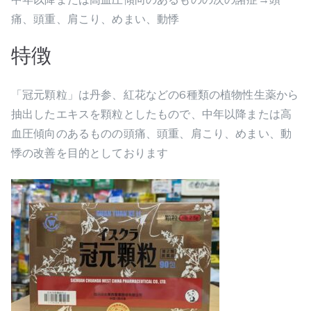
痛、頭重、肩こり、めまい、動悸
特徴
「冠元顆粒」は丹参、紅花などの6種類の植物性生薬から
抽出したエキスを顆粒としたもので、中年以降または高
血圧傾向のあるものの頭痛、頭重、肩こり、めまい、動
悸の改善を目的としております