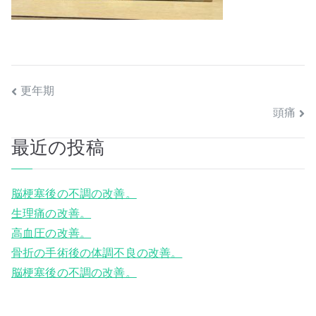
投
更年期
頭痛
稿
最近の投稿
ナ
ビ
脳梗塞後の不調の改善。
ゲ
生理痛の改善。
高血圧の改善。
ー
骨折の手術後の体調不良の改善。
シ
脳梗塞後の不調の改善。
ョ