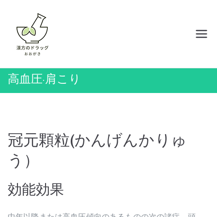
内
容
を
岡山の漢方薬店 ドラッグおおがき
ス
キ
ッ
高血圧·肩こり
プ
冠元顆粒(かんげんかりゅ
う）
効能効果
中年以降または高血圧傾向のあるものの次の諸症→頭