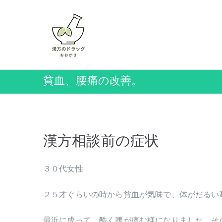
内
容
を
岡山の漢方薬店 ドラッ
ス
キ
ッ
貧血、腰痛の改善。
プ
漢方相談前の症状
３０代女性
２５才ぐらいの時から貧血が気味で、体がだるい
最近に成って、酷く腰が痛む様になりました。そ