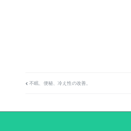
投
不眠、便秘、冷え性の改善。
稿
ナ
ビ