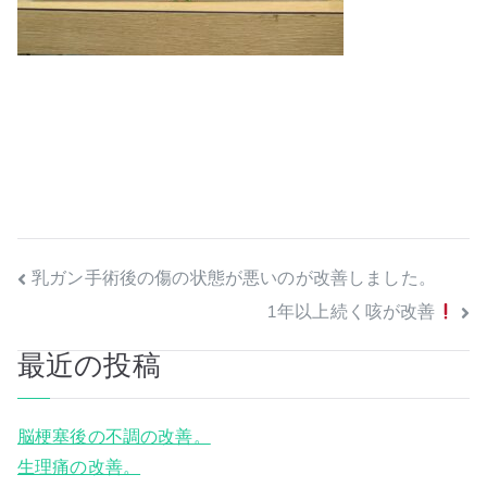
投
乳ガン手術後の傷の状態が悪いのが改善しました。
1年以上続く咳が改善
稿
最近の投稿
ナ
ビ
脳梗塞後の不調の改善。
ゲ
生理痛の改善。