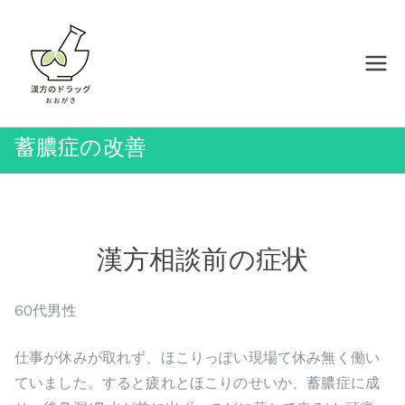
内
容
を
岡山の漢方薬店 ドラッグおおがき
ス
キ
ッ
蓄膿症の改善
プ
漢方相談前の症状
60代男性
仕事が休みが取れず、ほこりっぽい現場て休み無く働い
ていました。すると疲れとほこりのせいか、蓄膿症に成