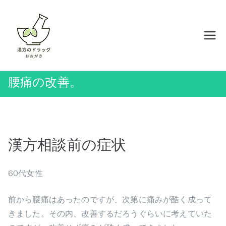
内
容
を
岡山の漢方薬店 ドラッグおおがき
ス
キ
ッ
腰痛の改善。
プ
漢方相談前の症状
60代女性
前から腰痛はあったのですが、次第に痛みが酷く成って
きました。その内、改善するだろうぐらいに考えていた