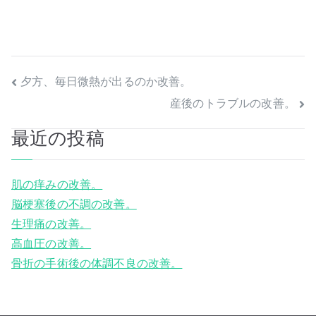
投
夕方、毎日微熱が出るのか改善。
産後のトラブルの改善。
稿
最近の投稿
ナ
ビ
肌の痒みの改善。
ゲ
脳梗塞後の不調の改善。
生理痛の改善。
ー
高血圧の改善。
シ
骨折の手術後の体調不良の改善。
ョ