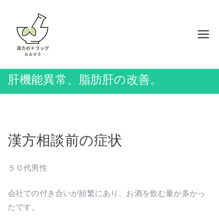
内
容
を
岡山の漢方薬店 ドラッグおおがき
ス
キ
ッ
肝機能異常、脂肪肝の改善。
プ
漢方相談前の症状
５０代男性
会社での付き合いが頻繁にあり、お酒を飲む量が多かっ
たです。