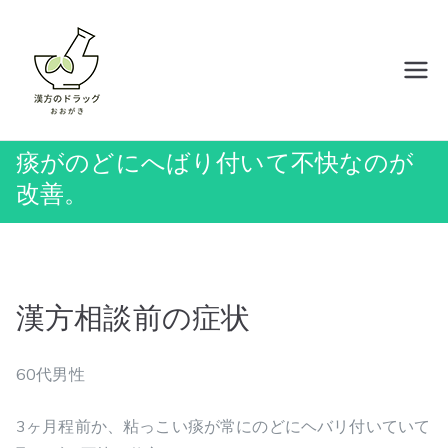
内
容
を
岡山の漢方薬店 ドラッグおおがき
ス
キ
ッ
痰がのどにへばり付いて不快なのが
プ
改善。
漢方相談前の症状
60代男性
3ヶ月程前か、粘っこい痰が常にのどにヘバリ付いていて