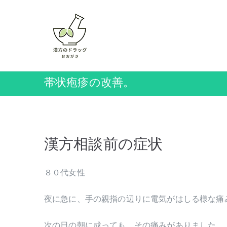
内
容
を
岡山の漢方薬店 ドラッ
ス
キ
ッ
帯状疱疹の改善。
プ
漢方相談前の症状
８０代女性
夜に急に、手の親指の辺りに電気がはしる様な痛
次の日の朝に成っても、その痛みがありました。