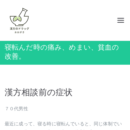
内
容
を
岡山の漢方薬店 ドラッグおおがき
ス
キ
ッ
寝転んだ時の痛み、めまい、貧血の
プ
改善。
漢方相談前の症状
７０代男性
最近に成って、寝る時に寝転んでいると、同じ体制でい