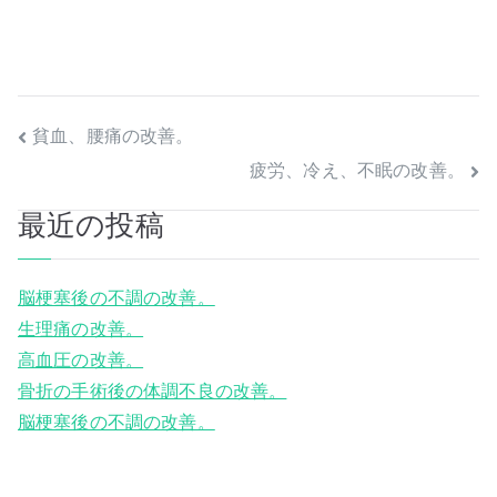
投
貧血、腰痛の改善。
疲労、冷え、不眠の改善。
稿
最近の投稿
ナ
ビ
脳梗塞後の不調の改善。
ゲ
生理痛の改善。
高血圧の改善。
ー
骨折の手術後の体調不良の改善。
シ
脳梗塞後の不調の改善。
ョ