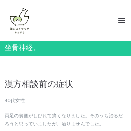
内
容
を
岡山の漢方薬店 ドラッグおおがき
ス
キ
ッ
坐骨神経。
プ
漢方相談前の症状
40代女性
両足の裏側がしびれて痛くなりました。そのうち治るだ
ろうと思っていましたが、治りませんでした。