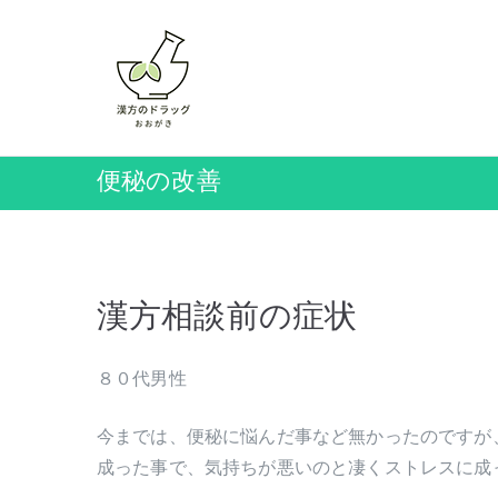
内
容
を
岡山の漢方薬店 ドラッ
ス
キ
ッ
便秘の改善
プ
漢方相談前の症状
８０代男性
今までは、便秘に悩んだ事など無かったのですが
成った事で、気持ちが悪いのと凄くストレスに成