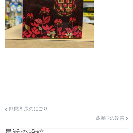
投
排尿痛·尿のにごり
蓄膿症の改善
稿