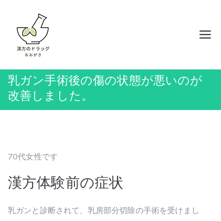
内
容
を
岡山の漢方薬店 ドラッグおおがき
ス
キ
ッ
乳ガン手術後の傷の状態が悪いのが
プ
改善しました。
70代女性です
漢方体験前の症状
乳ガンと診断されて、乳房部分切除の手術を受けまし