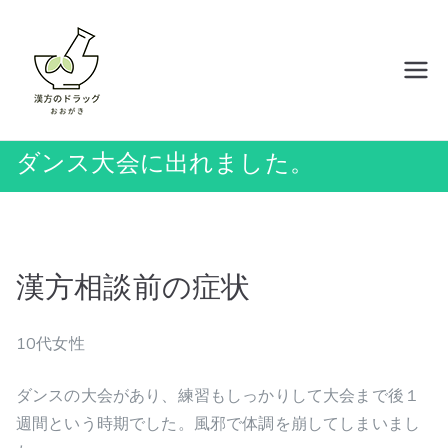
内
容
を
岡山の漢方薬店 ドラッグおおがき
ス
キ
ッ
ダンス大会に出れました。
プ
漢方相談前の症状
10代女性
ダンスの大会があり、練習もしっかりして大会まで後１
週間という時期でした。風邪で体調を崩してしまいまし