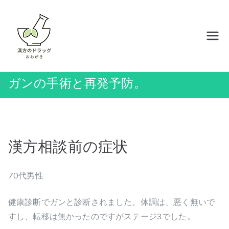
内
容
を
岡山の漢方薬店 ドラッグおおがき
ス
キ
ッ
ガンの手術と再発予防。
プ
漢方相談前の症状
70代男性
健康診断でガンと診断されました。体調は、悪く無いで
すし、転移は無かったのですがステージ3でした。